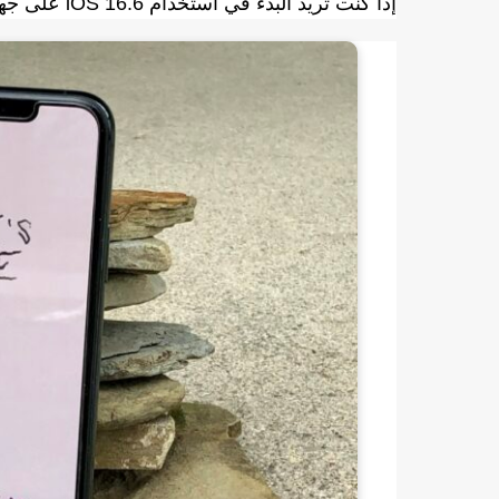
إذا كنت تريد البدء في استخدام iOS 16.6 على جهاز iPhone الخاص بك الآن ، فيمكنك ذلك.