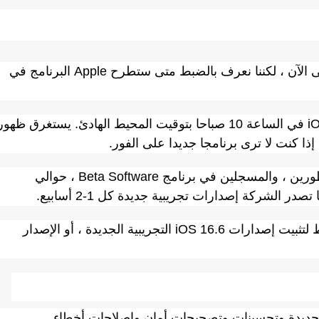
ليس لدينا تاريخ إصدار رسمي لنظام iOS 16.6 حتى الآن ، لكننا نعرف بالضبط متى ستطرح Apple البرنامج في
من المرجح أن يصل الإصدار الرسمي من iOS 16.6 في الساعة 10 صباحا بتوقيت المحيط الهادئ. يستغرق ظهو
ستصدر Apple أيضا تحديثات iOS 16.6 beta للمطورين ، والمسجلين في برنامج Beta Software ، حوالي
ضع هذا الجدول الزمني في الاعتبار إذا كنت تخطط لتثبيت إصدارات iOS 16.6 التجريبية الجديدة ، أو الإصدار
الرئيسية (x.x) دائما ميزات جديدة وتحسينات وتصحيحات أمان وإصلاحات أخطاء