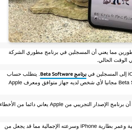
App الإصدار التجريبي من iOS 16.6 للمطورين مما يعني أن المسجلين في برنامج مطوري الشركة
ي الوقت الحالي.
برنامج Beta Software
. يتطلب حساب
المطور رسوما سنوية بينما يكون برنامج Beta Software مجانيا لأي شخص لديه جهاز متوافق ومعرف Apple
قبل تنزيل الإصدار التجريبي من iOS 16.6 ، لاحظ أن برنامج الإصدار التجريبي من Apple يعاني دائما من الأخطاء
قد تؤثر هذه المشكلات على أداء تطبيقاتك الأساسية وعمر بطارية iPhone وسرعته الإجمالية مما قد يجعل من