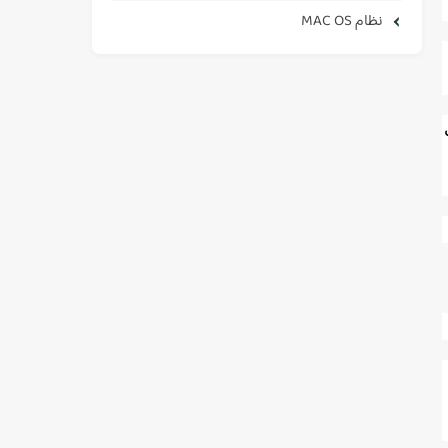
نظام MAC OS
ى