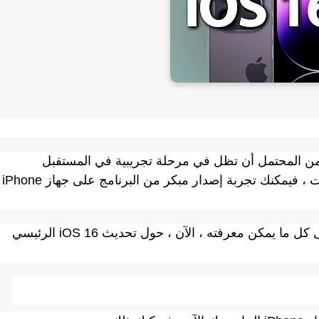
يخ إصدار iOS 16.6 حتى الآن ومن المحتمل أن تظل في مرحلة تجريبية في المستقبل
المنظور. إذا كنت لا ترغب في انتظار الإصدار الثابت ، فيمكنك تجربة إصدار مبكر من البرنامج على جهاز iPhone
مع وضع كل ذلك في الاعتبار ، نريد أن نطلعك على كل ما يمكن معرفته ، الآن ، حول تحديث iOS 16 الرئيسي