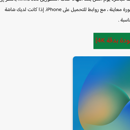
دقة الصور ، ليس لدي أي شك في صحتها. يوجد أدناه صورة معاينة ، مع روابط للتحميل على iPhone. إذا كانت لديك شاشة