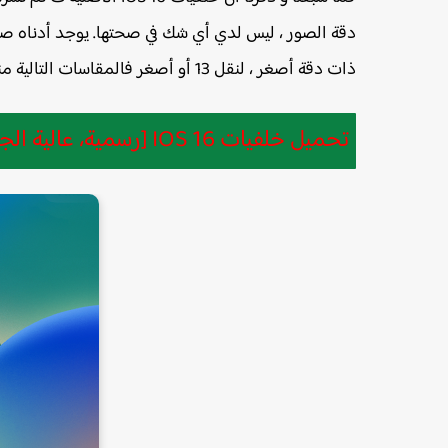
ذات دقة أصغر ، لنقل 13 أو أصغر فالمقاسات التالية مناسبة .
تحميل خلفيات IOS 16 [رسمية، عالية الجودة بدقة 4K]