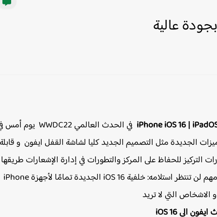
iPhone iOS 16 | iPadO
في الحدث العالمي WWDC22 يوم أمس 
 من المميزات الجديدة مثل التصميم الجديد كليا لشاشة القفل ايفون و قابلة
لتركيز للحفاظ على المركز والتطورات في إدارة الإشعارات طريقها
إلى جهازك هذا الخريف. ومع ذلك ، هناك شيء واحد مهم لن تنتظر استلامه: خلفية iOS 16 الجديدة تمامًا لأجهزة iPhone
و الاشخاص التي لا تريد
يفون الى iOS 16