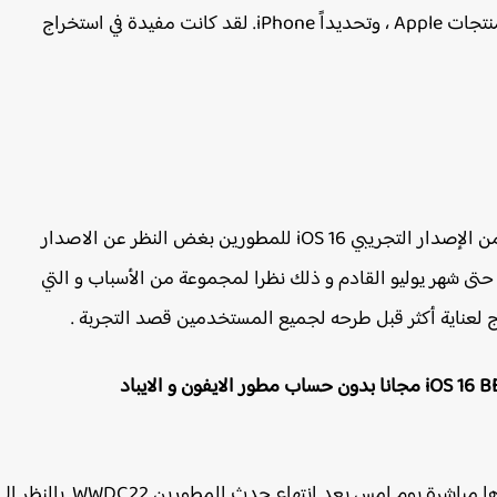
الحساب عبارة عن مدونة تقنية إيطالية تركز بشدة على منتجات Apple ، وتحديداً iPhone. لقد كانت مفيدة في استخراج
ادعى iSpazio أن التنزيلات التالية مستخرجة في الواقع من الإصدار التجريبي iOS 16 للمطورين بغض النظر عن الاصدار
iOS 16 b الذي لن يرى النور حتى شهر يوليو القادم و ذلك نظرا لمجموعة من الأسباب و التي
كما سبقنا و ذكرنا أن خلفيات iOS 16 الاصلية ت تم نشرها مباشرة يوم امس بعد انتهاء حدث المطورين WWDC22. بالنظر