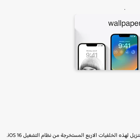
.
قام المصمم الايطالي لـ iSpazio بمشاركتها عبر رابط التنزيل لهذه الخلفيات الاربع المستخرجة من نظام التشغيل iOS 16.