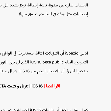
إصدارات مثل هذه في الماضي. تحقق منها!
التجريبي العام eta public
حددتها ابل في أن الاصدار العام من iOS 16 لايزال يحتاج لعناية أكثر قبل طرحه لجميع المستخدمين قصد التجربة .
اقرا ايضا |
iOS 16 | تنزيل و تتبيث iOS 16 BETA مجانا بدون حساب مطور الايفون و الايباد