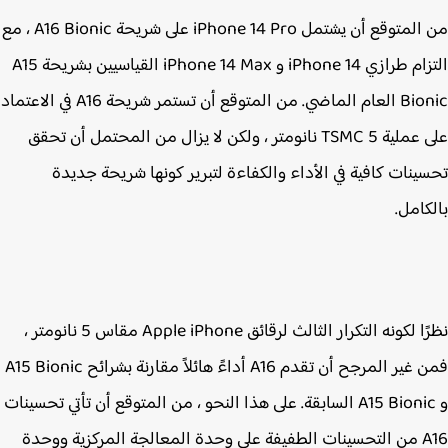
من المتوقع أن يشتمل ‌iPhone 14 Pro‌ على شريحة A16 Bionic ، مع
التزام طرازي iPhone 14 و ‌iPhone 14‌ Max القياسيين بشريحة A15
Bionic العام الماضي. من المتوقع أن تستمر شريحة A16 في الاعتماد
على عملية TSMC 5 نانومتر ، ولكن لا يزال من المحتمل أن تحقق
ينات كافية في الأداء والكفاءة لتبرير كونها شريحة جديدة
كامل.
نظرًا لكونه التكرار الثالث لرقائق Apple iPhone‌ مقاس 5 نانومتر ،
فمن غير المرجح أن تقدم A16 أداءً هائلاً مقارنة بشرائح A15 Bionic
و A15 Bionic السابقة. على هذا النحو ، من المتوقع أن تأتي تحسينات
A16 من التحسينات الطفيفة على وحدة المعالجة المركزية ووحدة