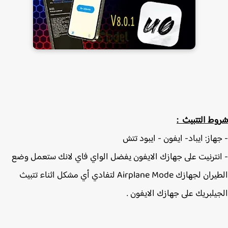
ط التتبيث :
هاز: ايباد- ايفون - ايبود تتش
نترنيت على جهازك الايفون يفضل الواي فاي لانك ستعمل وضع
الطيران لجهازك Airplane Mode لتفادي أي مشكل اثناء تتبيث
يلبريك على جهازك الايفون .