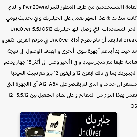
لعامة االمستخدمين من طرف المطورالكبير Pwn20wnd و الذي
ت منذ بداية هذا الشهر يعمل على الجيلبريك و في تحديث يومي
الخر المستجدات التي وصل اليها جيلبريك Unc0ver 5.5.IOS12
Jailbreak بعد أن قام بطرح أداة Unc0ver في موقع الفريق انكفر و
حيث بدأ بدعم أجهزة تلوى األخرى و الهدف الوصول الى نتيجة
شاملة طبعا مع متجر سيديا و في األخير وصل الى أكثر 18 جهاز يدعم
الجيلبريك بما في ذلك ايفون 12 و ايفون 12 برو مع تتبيث السيديا
مستفر الى حد ما و الذي لم يقتصر على A12-A8X أي االجهزة التي
تعمل بهذا النوع من المعالج و على نظام التشغيل بين 5.5.12- 12