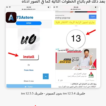
 ذلك قم باتباع الخطوات التالية كما في الصور ادناه
جلبريك ios 12.5.4 بدون كمبيوتر - جلبريك ios 12.5.5