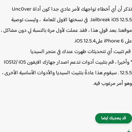
تذكر أن أي أخطاء تواجهك لأمر عادي جدا كون أداة Unc0ver
Jailbreak iOS 12.5.5 في نسختها الاولى للعامة ، وليست توصية
عنا. بعد قولي هذا ، فقد عملت لأول مرة بالنسبة لي دون مشاكل ،
iOS 12.5.
تثبيت أي تتحديثات ظهرت عندك في متجر السيديا
* وأخيرا ، قم بتثبيت أدوات تدعم اصدار جهازك الايفون IOS12/ iOS
12.5.5 . سيقوم هذا عادةً بتثبيت السيديا والأدوات الأساسية الأخرى ،
 أمر مرغوب فيه.
قد يعجبك ايضا