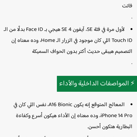
اتت​
لأول مرة في فئة SE، آيفون SE 4 هيجي بـ
Face ID
بدلًا من الـ
Touch I
اللي كان موجود في الزرار الـ Home، وده معناه إن
لتصميم هيبقى حديث أكتر بدون الحواف السميكة​
المواصفات الداخلية والأداء
المعالج المتوقع إنه يكون
A16 Bionic
، نفس اللي كان في
iPhone 14 Pro، وده معناه إن الأداء هيكون أسرع وكفاءة
لبطارية هتكون أحسن.