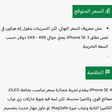
السعر المتوقع

مش معروف السعر النهائي، لكن التسريبات بتقول إنه هيكون في
، حسب
499 - 549 دولار
نفس نطاق iPhone SE 3، يعني حوا
السعة التخزينية
الخلاصة

iPhone SE 4 بيقدم تجربة ممتازة بسعر مناسب، بشاشة OLED،
معالج قوي، وكاميرا محسنة، لكن لسه فيه شوية تنازلات زي غ
الكاميرا التانية وغياب ميزة MagSafe. لو عاوز جهاز حديث بتصميم