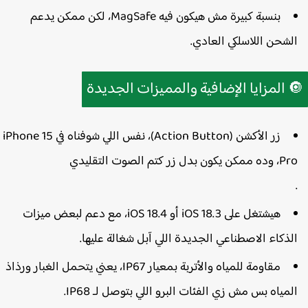
، لكن ممكن يدعم
MagSafe
بنسبة كبيرة مش هيكون فيه
الشحن اللاسلكي العادي
المزايا الإضافية والمميزات الجديدة

، نفس اللي شوفناه في iPhone 15
زر الأكشن (Action Button)
Pro، وده ممكن يكون بدل زر كتم الصوت التق
، مع دعم لبعض ميزات
iOS 18.3 أو iOS 18.4
هيشتغل على
الذكاء الاصطناعي الجديدة اللي آبل شغالة عليها
، يعني يتحمل الغبار ورذاذ
IP67
مقاومة للمياه والأتربة بمعيار
المياه بس مش زي الفئات البرو اللي بتوصل لـ IP68