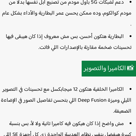
بدلًا من
من تصنيع آبل نفسها
بأول مودم
5G
دعم لشبكات
مودم كوالكوم، وده ممكن يحسن عمر البطارية والأداء بشكل عام
البطارية هتكون أحسن، بس مش معروف إذا كان هيبقى فيها
تحسينات ضخمة مقارنة بالإصدارات اللي فاتت
الكاميرا والتصوير

مع تحسينات في التصوير
12 ميجابكسل
الكاميرا الخلفية هتكون
اللي بتحسن تفاصيل الصور في الإضاءة
Deep Fusion
الليلي وميز
الضعيفة
مش واضح إذا كان هيكون فيه كاميرا تانية ولا لأ، بس بنسبة
كبيرة هيفضل بنفس نظام العدسة الواحدة زي كل أجهزة SE اللي