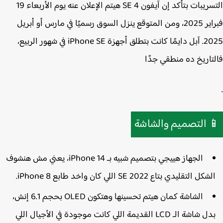
الأربعاء 19
هيتم الإعلان عنه يوم
آيفون SE 4
التسريبات بتأكد
مارس أو أبريل
، ومن المتوقع ينزل السوق رسميًا في
فبراير
. آبل دايمًا كانت بتطلق أجهزة iPhone SE في شهور الربيع،
20
فالتاريخ ده منطقي جد
التصميم والشاشة

، يعني مش هنشوف
iPhone 14
الجهاز هييجي بتصميم شبيه بـ
الشكل التقليدي بتاع SE 2022 اللي كان واخد طابع iPhone 
،
OLED بحجم 6.1 إنش
الشاشة كمان هيتم تحسينها وهتكون
بدل شاشة الـ LCD القديمة اللي كانت موجودة في الأجيال اللي