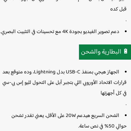
قبل كده
مع تحسينات في التثبيت البصري.
4K
دعم تصوير الفيديو بجودة
البطارية والشحن

، وده متوقع بعد
Lightning
بدل
USB-C
الجهاز هيجي بمنفذ
قرارات الاتحاد الأوروبي اللي بتجبر آبل على التحول لليو إس بي-س
في كل أجهزتها
، يعني تقدر تشحن
20W على الأقل
الشحن السريع هيدعم
حوالي 50% في نص ساع