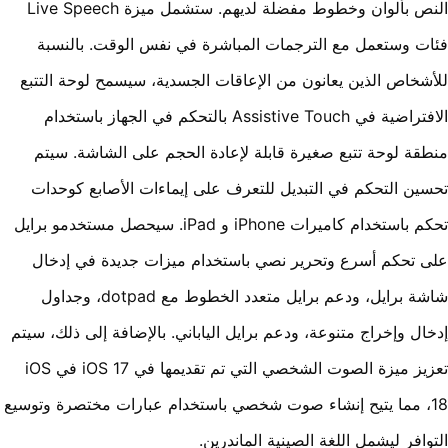
النص بألوان وخطوط مفضلة لديهم. ستشمل ميزة Live Speech
ت وستعمل مع الترجمات المباشرة في نفس الوقت. بالنسبة
شخاص الذين يعانون من الإعاقات الجسدية، سيسمح لوحة التتبع
الافتراضية في Assistive Touch بالتحكم في الجهاز باستخدام
قة لوحة تتبع صغيرة قابلة لإعادة الحجم على الشاشة. سيتم
ين التحكم في التبديل للتعرف على إيماءات الأصابع كوحدات
تحكم باستخدام كاميرات iPhone و iPad. سيحصل مستخدمو برايل
 تحكم أسرع وتحرير نصي باستخدام ميزات جديدة في إدخال
شاشة برايل، ودعم برايل متعدد الخطوط مع dotpad، وجداول
ال وإخراج متنوعة، ودعم برايل الياباني. بالإضافة إلى ذلك، سيتم
تعزيز ميزة الصوت الشخصي التي تم تقديمها في iOS 17 في iOS
1، مما يتيح إنشاء صوت شخصي باستخدام عبارات مختصرة وتوسيع
وافر ليشمل اللغة الصينية الماندرين.