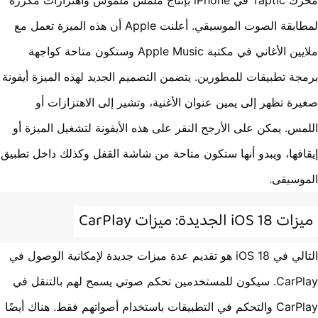
محرك Taptic في iPhone بإنتاج ملمس ملموس واهتزازات مكررة
لمطابقة الصوت الموسيقي. أعلنت Apple أن هذه الميزة تعمل مع
ملايين الأغاني في مكتبة Apple Music وستكون متاحة كواجهة
جة تطبيقات للمطورين. يتضمن التصميم الجديد لهذه الميزة أيقونة
رة تظهر إلى يمين عنوان الأغنية، وتشير إلى الاهتزازات أو
مس. يمكن على الأرجح النقر على هذه الأيقونة لتشغيل الميزة أو
افها، ويبدو أنها ستكون متاحة من شاشة القفل وكذلك داخل تطبيق
وسيقى.
iOS 1 الجديدة: ميزات CarPlay
التالي في iOS 18 هو تقديم عدة ميزات جديدة لإمكانية الوصول في
CarPlay. سيكون للمستخدمين تحكم صوتي يسمح لهم بالتنقل في
CarPlay والتحكم في التطبيقات باستخدام أصواتهم فقط. هناك أيضًا