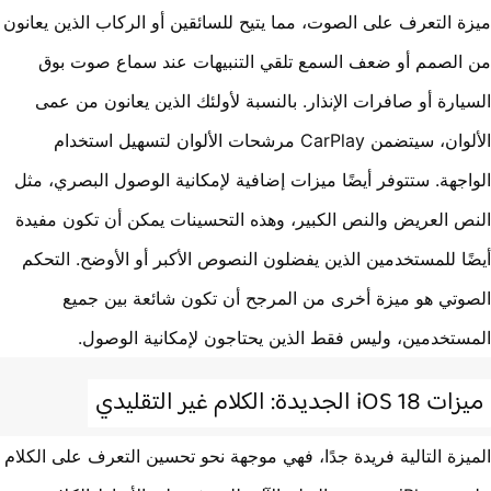
ة التعرف على الصوت، مما يتيح للسائقين أو الركاب الذين يعانون
الصمم أو ضعف السمع تلقي التنبيهات عند سماع صوت بوق
يارة أو صافرات الإنذار. بالنسبة لأولئك الذين يعانون من عمى
الألوان، سيتضمن CarPlay مرشحات الألوان لتسهيل استخدام
اجهة. ستتوفر أيضًا ميزات إضافية لإمكانية الوصول البصري، مثل
ص العريض والنص الكبير، وهذه التحسينات يمكن أن تكون مفيدة
ًا للمستخدمين الذين يفضلون النصوص الأكبر أو الأوضح. التحكم
وتي هو ميزة أخرى من المرجح أن تكون شائعة بين جميع
ستخدمين، وليس فقط الذين يحتاجون لإمكانية الوصول.
iOS  الجديدة: الكلام غير التقليدي
يزة التالية فريدة جدًا، فهي موجهة نحو تحسين التعرف على الكلام