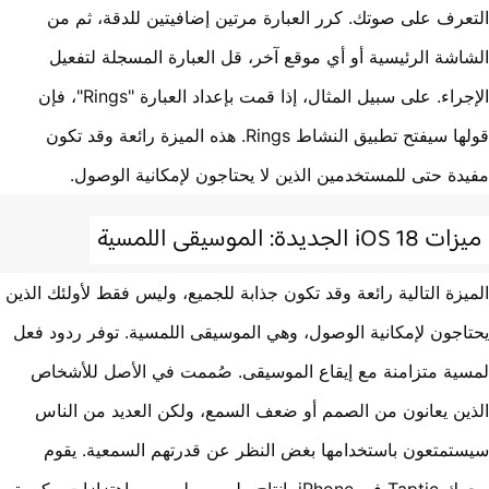
عرف على صوتك. كرر العبارة مرتين إضافيتين للدقة، ثم من
اشة الرئيسية أو أي موقع آخر، قل العبارة المسجلة لتفعيل
الإجراء. على سبيل المثال، إذا قمت بإعداد العبارة "Rings"، فإن
قولها سيفتح تطبيق النشاط Rings. هذه الميزة رائعة وقد تكون
دة حتى للمستخدمين الذين لا يحتاجون لإمكانية الوصول.
iOS  الجديدة: الموسيقى اللمسية
يزة التالية رائعة وقد تكون جذابة للجميع، وليس فقط لأولئك الذين
اجون لإمكانية الوصول، وهي الموسيقى اللمسية. توفر ردود فعل
ية متزامنة مع إيقاع الموسيقى. صُممت في الأصل للأشخاص
ين يعانون من الصمم أو ضعف السمع، ولكن العديد من الناس
تمتعون باستخدامها بغض النظر عن قدرتهم السمعية. يقوم