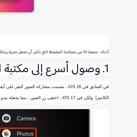
أدناه ، جمعنا 10 من نصائحنا المفضلة التي نأمل أن تجعل تجربة رسائلك أكثر راحة ومتعة.
1. وصول أسرع إلى مكتبة الصور
في السابق في iOS 16 ، تضمنت مشاركة الصور 
الكاميرا. ولكن في iOS 17 ، اختفى زر الصور ، مما يجعله يبدو كما لو كان عليك النقر فوق الزر + على يسار حقل النص للكشف عن الخيار.