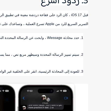
3. ردود أسرع
قبل iOS 17 ، كان الرد على فقاعة دردشة معينة في تطب
التمرير السريع للرد من Apple تسرع العملية ، وتساعدك على تتبع فقاعة الرسائل التي ترد عليها ببعض الإشارات المرئية.
حدد محادثة iMessage ، وابحث عن الرسالة المحددة التي تريد الرد عليها ، ثم اسحب لليمين عليها.
سيتم تمييز الرسالة المحددة وسيظهر مربع نص ، مما يس
للعودة إلى المحادثة الرئيسية، انقر على الخلفية غير الوا