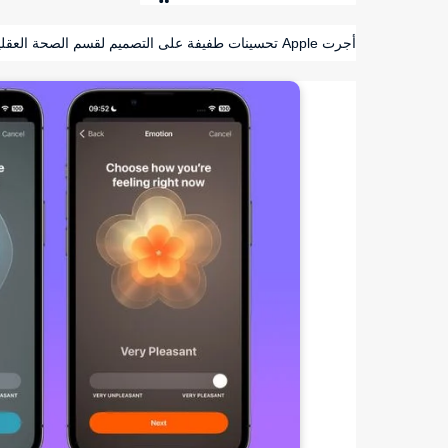
أجرت Apple تحسينات طفيفة على التصميم لقسم الصحة العقلية في تطبيق Health ، مع تحديث الرسوم المتحركة عند تسجيل حالتك المزاجية.