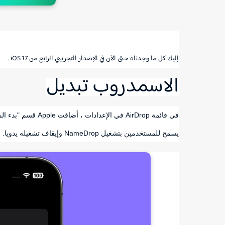
إليك كل ما وجدناه حتى الآن في الإصدار التجريبي الرابع من iOS 17 .
الاسمدروب تبديل
في قائمة AirDrop في
يسمح للمستخدمين بتشغيل NameDrop وإيقاف تشغيله يدويا.