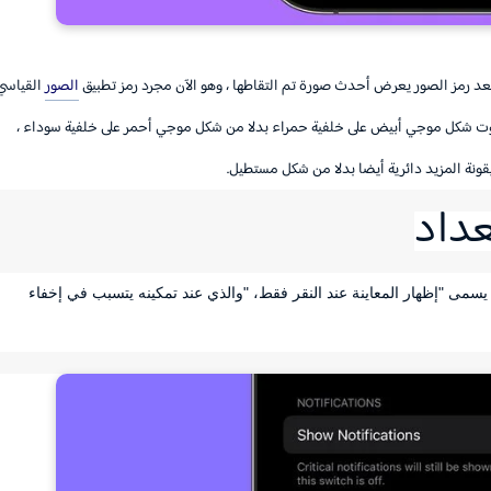
 لم يعد رمز الصور يعرض أحدث صورة تم التقاطها ، وهو الآن مجرد رمز تطبيق
الصور
القياسي
الصوت شكل موجي أبيض على خلفية حمراء بدلا من شكل موجي أحمر على خلفية سوداء ،
عداد
في الإعدادات ، أضافت Apple مفتاح تبديل يسمى "إظهار المعاينة عند النقر فقط، "والذي عند تمكينه يتسبب في إخفاء