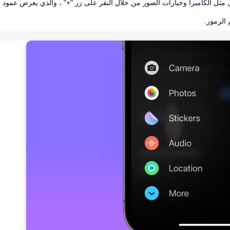
رسائل مثل الكاميرا وخيارات الصور من خلال النقر على زر "+" ، والذي يعرض عمود