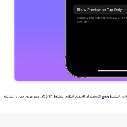
عندما لا تستخدم جهاز iPhone الخاص بك ، يمكنك وضعه أفقيا على شاحن لتنشيط وضع الاستعداد الجديد لنظام التشغيل iOS 17 ، وهو عرض بملء الشاشة