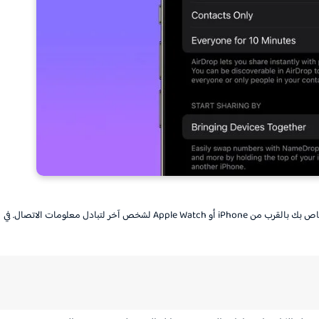
NameDrop هي ميزة iOS 17 الجديدة التي تتيح لك حمل iPhone الخاص بك بالقرب من iPhone أو Apple Watch لشخص آخر لتبادل معلومات الاتصال. في