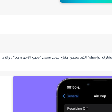
 الإعدادات ، أضافت Apple قسم "بدء المشاركة بواسطة" الذي يتضمن مفتاح تبديل يسمى "تجميع الأجهزة معا" ، والذي