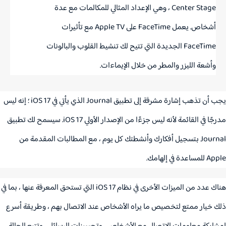
Center Stage ، وهي الإعداد المثالي للمكالمات مع عدة
أشخاص.
يعمل ‌FaceTime‌ على ‌Apple TV‌ مع تأثيرات
FaceTime‌ الجديدة التي تتيح لك تنشيط القلوب والبالونات
وأشعة الليزر والمطر من خلال الإيماءات.
 تذهب إشارة مشرفة إلى تطبيق Journal الذي يأتي في iOS 17‌ ؛
إنه ليس
ًا في القائمة لأنه ليس جزءًا من الإصدار الأولي ‌iOS 17‌.
سيسمح لك تطبيق
Journal بتسجيل أفكارك وأنشطتك كل يوم ، مع المطالبات المقدمة من
دة في إلهامك.
هناك عدد من الميزات الأخرى في نظام iOS 17 التي تستحق المعرفة عنها ، بما في
 خيار ممتع لتخصيص ما يراه الأشخاص عند الاتصال بهم ، وطريقة أسرع