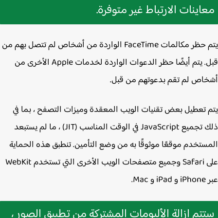
اينات الارتباط غير متوفرة.
يتم حظر مكالمات FaceTime الواردة من أشخاص لم تتصل بهم من
قبل. يتم أيضًا حظر الدعوات الواردة لخدمات Apple الأخرى من
اص لم تقم بدعوتهم من قبل.
 تعطيل بعض تقنيات الويب المعقدة وميزات التصفح ، بما في
ذلك تجميع JavaScript في الوقت المناسب (JIT) ، ما لم يستبعد
ستخدم موقعًا موثوقًا به من وضع التأمين. تنطبق هذه الحماية
على Safari وجميع متصفحات الويب الأخرى التي تستخدم WebKit
و Mac.
تم إزالة الألبومات المشتركة من تطبيق الصور ،