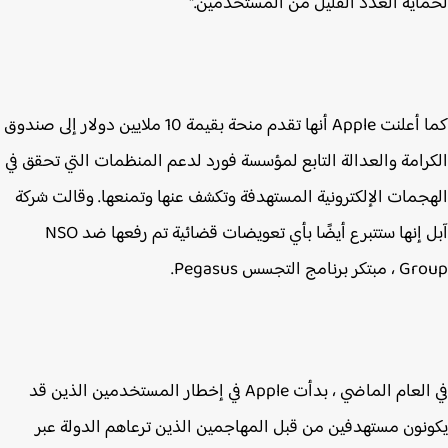
اية العدد القليل من المستخدمين."
كما أعلنت Apple أنها تقدم منحة بقيمة 10 ملايين دولار إلى صندوق
رامة والعدالة التابع لمؤسسة فورد لدعم المنظمات التي تحقق في
جمات الإلكترونية المستهدفة وتكشف عنها وتمنعها. وقالت شركة
آبل إنها ستتبرع أيضًا بأي تعويضات قضائية تم رفعها ضد NSO
برنامج التجسس Pegasus.
في العام الماضي ، بدأت Apple في إخطار المستخدمين الذين قد
نون مستهدفين من قبل المهاجمين الذين ترعاهم الدولة عبر