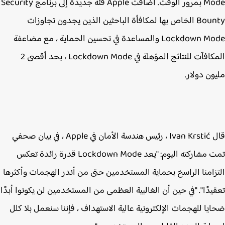
Mode بمرور الوقت. أضافت Apple فئة جديدة إلى برنامج Security
Bounty الخاص بها لمكافأة الباحثين الذين يجدون تجاوزات
Lockdown Mode والمساعدة في تحسين الحماية ، مع مضاعفة
المكافآت للنتائج المؤهلة في Lockdown Mode ، بحد أقصى 2
ون دولار.
قال Ivan Krstić ، رئيس هندسة الأمان في Apple ، في بيان صحفي
تمت مشاركته اليوم: "يعد Lockdown Mode قدرة رائدة تعكس
زامنا الراسخ بحماية المستخدمين حتى من أندر الهجمات وأكثرها
يدًا". "في حين أن الغالبية العظمى من المستخدمين لن يكونوا أبدًا
يا للهجمات الإلكترونية عالية الاستهداف ، فإننا سنعمل بلا كلل