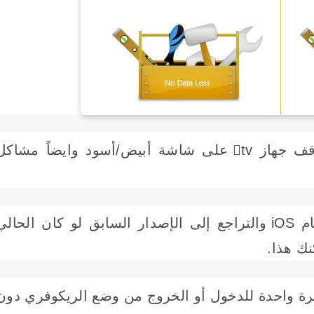
● إصلاح مشاكل آبل تي في. عندما يتوقف جهاز tv على شاشة أبيض/أسود وايضاً مشاك
● أذا كنت تود تجربة نظام أقدم من نظام iOS والتراجع إلى الإصدار السابق لو كان الحال
ك هذا.
رة واحدة للدخول أو الخروج من وضع الريكوفري دون