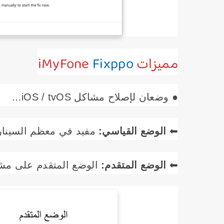
مميزات iMyFone
Fixppo
● وضعان لإصلاح مشاكل iOS / tvOS…
⬅︎
الوضع القياسي:
مفيد في معظم السيناري
⬅︎
الوضع المتقدم:
الوضع المتقدم على مشاكل iOS / tvOS الخطيرة (سيتم محو