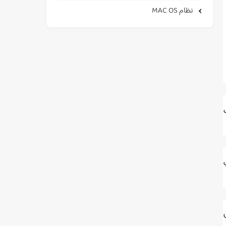
نظام MAC OS
ل
ي