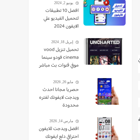
يونيو 2, 2024
افضل 10 تطبيقات
لتحميل الفيديو علي
الايفون 2024
إبريل 18, 2024
تحميل تنزيل vood
cinema فودو سينما
موفي قنوات بث مباشر
TV - VUDO - VODU
مايو 26, 2026
حصريا مجانا احدث
ويدجت لايفونك لفتره
محدودة
شة
مارس 14, 2026
افضل ويدجت للايفون
احترافي دلع ايفونك