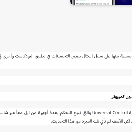
سيطة منها على سبيل المثال بعض التحسينات في تطبيق البودكاست وأخرى في
تحديث iOS 15.3 و iPadOS 15.3 كان يتوقع أن يأتي معه ميزة Universal Control والتي تتيح التحكم بعدة أجهزة من ابل معاً عبر شا
لكن للأسف لم تأتي تلك الميزة مع هذا التحديث.