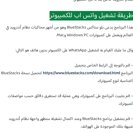
يقة تشغيل واتس اب للكمبيوتر
هذا البرنامج يدعى بلو ستاكس BlueStacks وهو من أشهر محاكيات نظام أندرويد في
 ويعمل على كمبيوترات Windows PC وMac.
يك القيام به لتشغيل WhatsApp على الكمبيوتر بدون هاتف هو التالي:
 بالتوجه إلى الرابط الخاص بتحميل
نامج
https://www.bluestacks.com/download.html
لتحميل نسخة BlueStacks
اسبة لنوع كمبيوترك.
 بتثبيت البرنامج على كمبيوترك، وهي عملية قد تستغرق دقائق حسب مواصفات
وترك.
– قم بتشغيل برنامج BlueStacks وعند اكتمال تشغيله ستظهر واجهة نظام أندرويد
ة بتلك الموجودة على الهواتف.