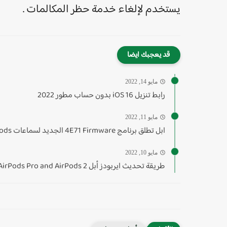
يستخدم لإلغاء خدمة حظر المكالمات .
قد يعجبك ايضا
مايو 14, 2022
رابط تنزيل iOS 16 بدون حساب مطور 2022
مايو 11, 2022
ابل تطلق برنامج 4E71 Firmware الجديد لسماعات AirPods و AirPods...
مايو 10, 2022
طريقة تحديث ايربودز أبل AirPods Pro and AirPods 2‏‎ بطريقة...