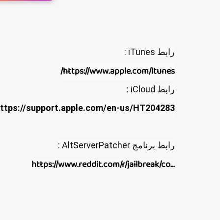
رابط iTunes :
https://www.apple.com/itunes/
رابط iCloud :

ttps://support.apple.com/en-us/HT204283
رابط برنامج AltServerPatcher :

https://www.reddit.com/r/jailbreak/co...