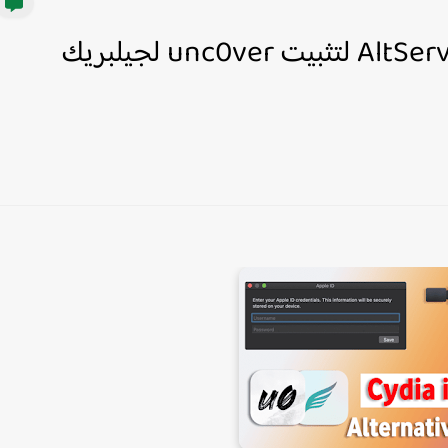
بديل سيديا امباكتور AltServerPatcher لتثبيت unc0ver لجيلبريك